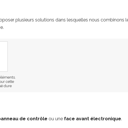
roposer plusieurs solutions dans lesquelles nous combinons l
e.
éléments.
our cette
isé dure
panneau de contrôle
ou une
face avant électronique
.