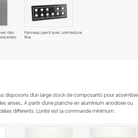
avec des
Panneau peint avec une texture
nescentes
fine.
ous disposons d’un large stock de composants pour assemble
des anses… À partir d’une planche en aluminium anodisée ou
dèles différents. L’unité est la commande minimum.