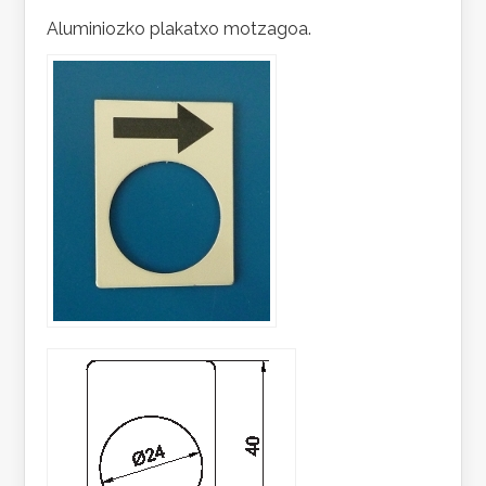
Aluminiozko plakatxo motzagoa.