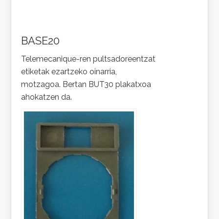
BASE20
Telemecanique-ren pultsadoreentzat
etiketak ezartzeko oinarria,
motzagoa. Bertan BUT30 plakatxoa
ahokatzen da.