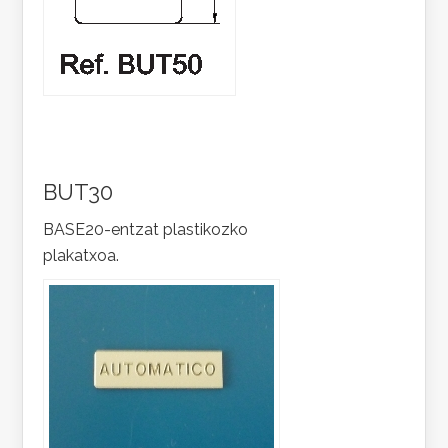
BUT30
BASE20-entzat plastikozko
plakatxoa.