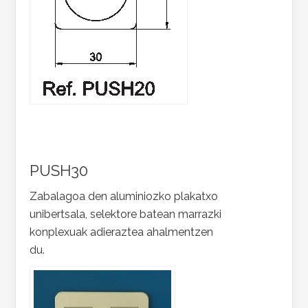
PUSH30
Zabalagoa den aluminiozko plakatxo
unibertsala, selektore batean marrazki
konplexuak adieraztea ahalmentzen
du.