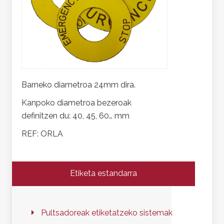
Barneko diametroa 24mm dira.
Kanpoko diametroa bezeroak
definitzen du: 40, 45, 60… mm
REF: ORLA
Etiketa estandarra
Pultsadoreak etiketatzeko sistemak