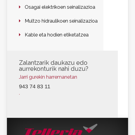
Osagai elektrikoen seinalizazioa
Multzo hidraulikoen seinalizazioa
Kable eta hodien etiketatzea
Zalantzarik daukazu edo
aurrekonturik nahi duzu?
Jarri gurekin harremanetan
943 74 83 11
.