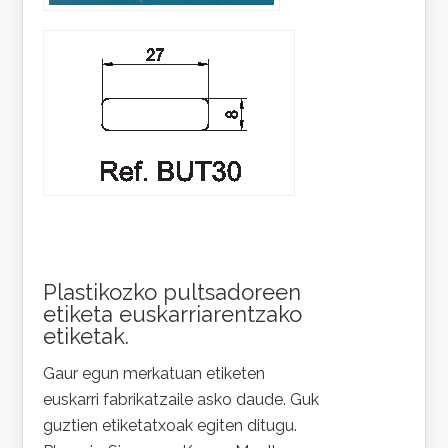
Plastikozko pultsadoreen
etiketa euskarriarentzako
etiketak.
Gaur egun merkatuan etiketen
euskarri fabrikatzaile asko daude. Guk
guztien etiketatxoak egiten ditugu.