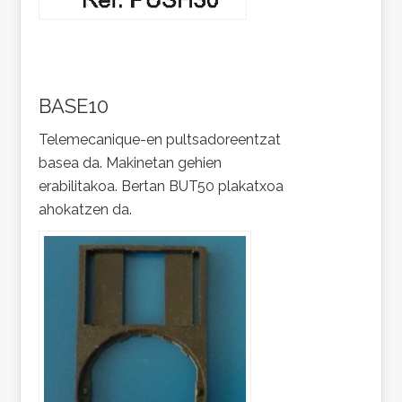
BASE10
Telemecanique-en pultsadoreentzat
basea da. Makinetan gehien
erabilitakoa. Bertan BUT50 plakatxoa
ahokatzen da.