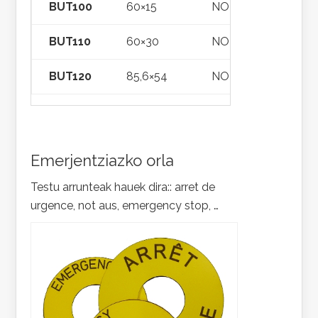
BUT100
60×15
NO
BUT110
60×30
NO
BUT120
85,6×54
NO
Emerjentziazko orla
Testu arrunteak hauek dira:: arret de
urgence, not aus, emergency stop, …