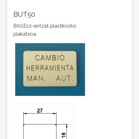
BUT50
BASE10-entzat plastikozko
plakatxoa.