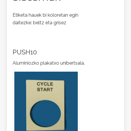
Etiketa hauek bi koloretan egin
daitezke: beltz eta grisez
PUSH10
Aluminiozko plakatxo unibertsala.