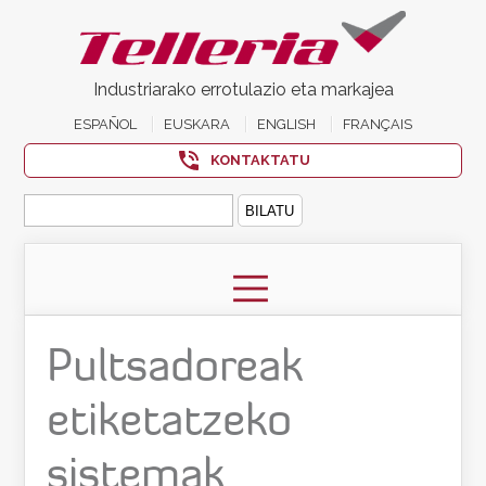
Industriarako errotulazio eta markajea
ESPAÑOL
EUSKARA
ENGLISH
FRANÇAIS
KONTAKTATU
Bilatu:
Pultsadoreak
etiketatzeko
sistemak