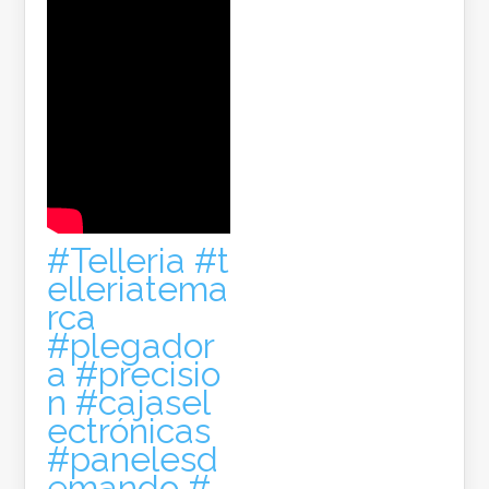
#Telleria
#t
elleriatema
rca
#plegador
a
#precisio
n
#cajasel
ectrónicas
#panelesd
emando
#