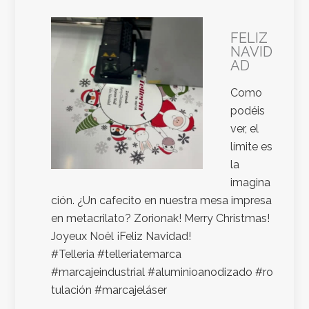
FELIZ
NAVID
AD
Como
podéis
ver, el
límite es
la
imagina
ción. ¿Un cafecito en nuestra mesa impresa
en metacrilato? Zorionak! Merry Christmas!
Joyeux Noël ¡Feliz Navidad!
#Telleria #telleriatemarca
#marcajeindustrial #aluminioanodizado #ro
tulación #marcajeláser