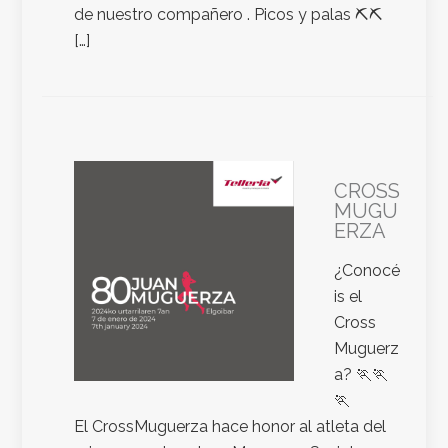
de nuestro compañero . Picos y palas ⛏️⛏️
[…]
CROSS
MUGU
ERZA
¿Conocé
is el
Cross
Muguerz
a? 🏃🏃
🏃
El CrossMuguerza hace honor al atleta del