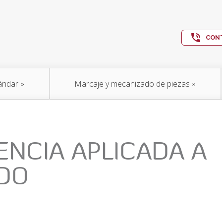
CON
ándar
»
Marcaje y mecanizado de piezas
»
ENCIA APLICADA A
DO