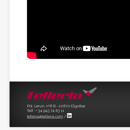
Pol. Lerun, nº8 B - 20870 Elgoibar
Telf.: + 34 943 74 83 11
telleria@telleria.com
/